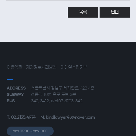
목록
답변
이용약관
개인정보처리방침
이메일수집거부
ADDRESS
서울특별시 강남구 테헤란로 423 4층
SUBWAY
선릉역 10번 출구 도보 3분
BUS
342, 3412, 강남07, 6703, 342
T. 02.2135.4974
M. kindlawyer4u@naver.com
am 09:00 ~ pm 18:00